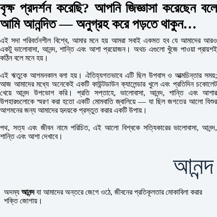
বৃক্ষ প্রদর্শন করেছি?
আপনি জিজ্ঞাসা করেছেন বল
আমি আনন্দিত — অনুগ্রহ করে পড়তে থাকুন…
এই সদা পরিবর্তনশীল বিশ্বে, আমার মনে হয় আমরা সবাই একমত হব যে আমাদের আরও
একটু ভালোবাসা, আনন্দ, শান্তি এবং আশা প্রয়োজন। অথচ এগুলো খুঁজে পাওয়া প্রায়শই
কঠিন বলে মনে হয়।
এই ঋতুকে আগমনকাল বলা হয়। ঐতিহ্যগতভাবে এটি ছিল উপবাস ও আত্মচিন্তার সময়;
আজ আমাদের মধ্যে অনেকেই একটি কাউন্টডাউন ক্যালেন্ডার খুলে এবং প্রতিদিন চকোলেট
খেয়ে আনন্দ উপভোগ করি। প্রতি সপ্তাহে, ভালোবাসা, আনন্দ, শান্তি এবং আশার
উপহারগুলোকে স্মরণ করা হতো একটি মোমবাতি জ্বালিয়ে — যা ছিল জগতের আলো যিশুর
আগমনের জন্য আমাদের হৃদয়কে প্রস্তুত করার একটি উপায়।
পথ, সত্য এবং জীবন নামে পরিচিত, এই আলো বিশ্বকে সত্যিকারের ভালোবাসা, আনন্দ,
শান্তি এবং আশা দেখাবে।
আনন্দ
অদম্য
আনন্দ
যা আমাদের অন্তরে জেগে ওঠে, জীবনের প্রতিকূলতার মোকাবিলা করার
শক্তি জোগায়।