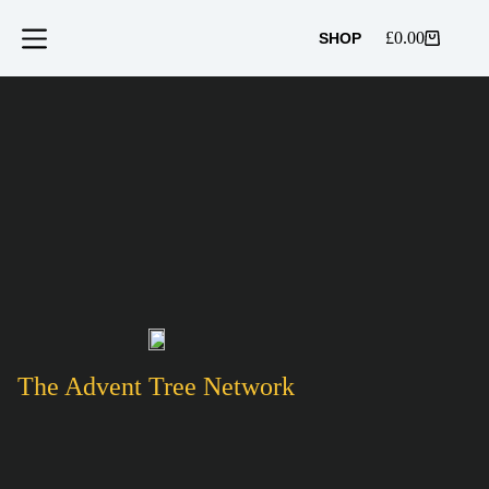
Skip
to
£
0.00
SHOP
Shopping
content
cart
The Advent Tree Network