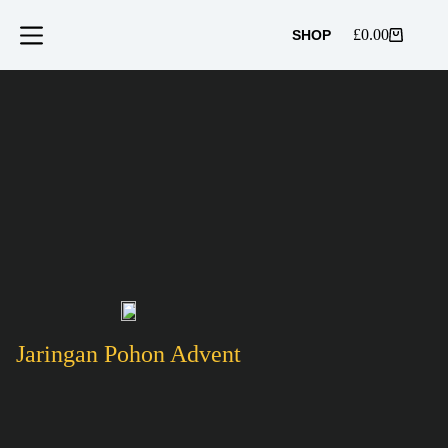
Skip
to
£
0.00
SHOP
Shopping
content
cart
Jaringan Pohon Advent