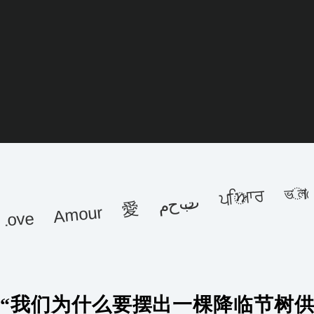
ਪਿਆਰ ভালোবাসি شق
محبت
Love Amour 愛
“我们为什么要摆出一棵降临节树供