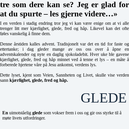
tre som dere kan se?
Jeg er glad for
at du spurte – les gjerne videre…»
I en verden i stadig endring tror jeg vi kan være enige om at vi alle
trenger litt mer kjærlighet, glede, fred og håp. Likevel kan det ofte
føles vanskelig å finne dem.
Denne årstiden kalles advent. Tradisjonelt var det en tid for faste og
ettertanke; i dag gleder mange av oss oss over å åpne en
adventskalender og nyte en daglig sjokoladebit. Hver uke ble gavene
kjærlighet, glede, fred og håp minnet ved å tenne et lys – en måte å
forberede hjertene våre på Jesu ankomst, verdens lys.
Dette lyset, kjent som Veien, Sannheten og Livet, skulle vise verden
sann
kjærlighet, glede, fred og håp.
GLEDE
En
uimotståelig
glede
som vokser frem i oss og gir oss styrke til å
møte livets utfordringer.