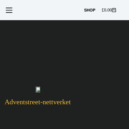
Hopp
til
£
0.00
SHOP
Handlekurv
innholdet
Adventstreet-nettverket