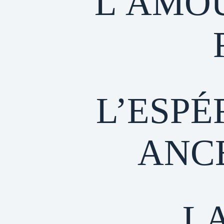
L’AMO
L’ESPÉ
ANC
L