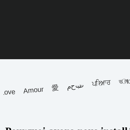
ਪਿਆਰ ভালোবাসি شق
محبت
Love Amour 愛