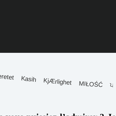
ਰ ЛЮБОВЬ Love Amour 愛 محبت ਪਿਆਰ ভালোবাসি عشق Liebe المحبة मोहब्बत Szeretet Kasih KjÆrlighet MIŁOŚĆ ਪਿਆਰ ЛЮБОВЬ Love Amour 愛 محبت ਪਿ