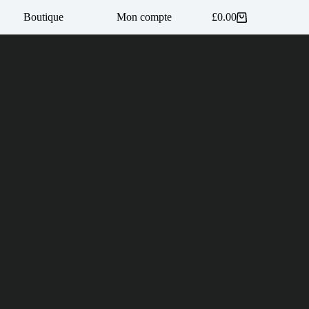
Boutique
Mon compte
£
0.00
Panier
d’achat