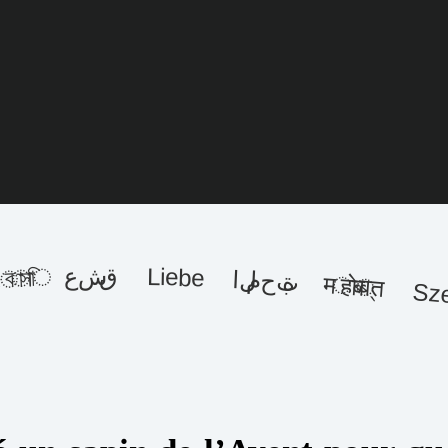
ع Liebe
المحبة
मोहब्बत Szeretet Kasih KjÆrlighet MIŁOŚĆ ਪਿਆ