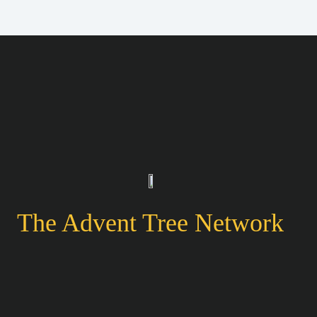
Passer
au
contenu
The Advent Tree Network