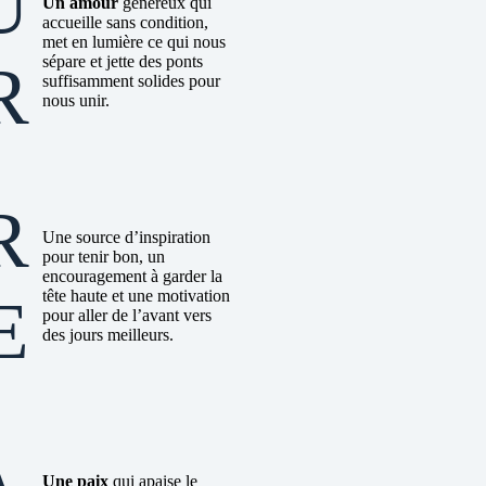
U
Un amour
généreux qui
accueille sans condition,
met en lumière ce qui nous
sépare et jette des ponts
R
suffisamment solides pour
nous unir.
R
Une source d’inspiration
pour tenir bon, un
encouragement à garder la
tête haute et une motivation
E
pour aller de l’avant vers
des jours meilleurs.
A
Une paix
qui apaise le