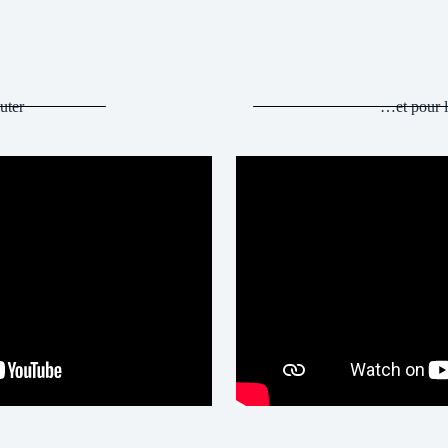
uter
…et pour l